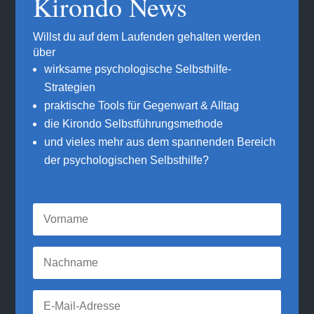
Kirondo News
Willst du auf dem Laufenden gehalten werden
über
wirksame psychologische Selbsthilfe-
Strategien
praktische Tools für Gegenwart & Alltag
die Kirondo Selbstführungsmethode
und vieles mehr aus dem spannenden Bereich
der psychologischen Selbsthilfe?