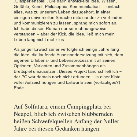
„Glasperlenspiel“. Die darin entwickelte Idee, Wissen,
Gefühle, Kunst, Philosophie, Kommunikation … einfach
alles, was zu unserem Leben dazugehört, in einer
einzigen universellen Sprache miteinander zu verbinden
und kommunizieren zu lassen, sprang mich sofort an.
Ich habe diesen Roman nur sehr ahnungsweise
verstanden – aber der Kick, die Idee, ließ mich mein
Leben lang nicht mehr los.
Als junger Erwachsener verfolgte ich einige Jahre lang
die Idee, die laufende Auseinandersetzung mit sich, dem
eigenen Erlebens- und Lebensprozess mit all seinen
Optionen, Varianten und Zusammenhängen als
Brettspiel umzusetzen. Dieses Projekt fand schließlich −
der PC war damals noch nicht erfunden − in einer Kiste
voller Aufzeichnungen und Entwürfe sein (vorläufiges?)
Ende.
Auf Solfatara, einem Campingplatz bei
Neapel, blieb ich zwischen blubbernden
heißen Schwefelquellen Anfang der Nuller
Jahre bei diesen Gedanken hängen: