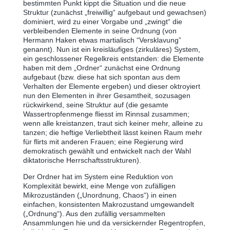
bestimmten Punkt kippt die Situation und die neue
Struktur (zunächst „freiwillig“ aufgebaut und gewachsen)
dominiert, wird zu einer Vorgabe und „zwingt“ die
verbleibenden Elemente in seine Ordnung (von
Hermann Haken etwas martialisch “Versklavung”
genannt). Nun ist ein kreisläufiges (zirkuläres) System,
ein geschlossener Regelkreis entstanden: die Elemente
haben mit dem „Ordner“ zunächst eine Ordnung
aufgebaut (bzw. diese hat sich spontan aus dem
Verhalten der Elemente ergeben) und dieser oktroyiert
nun den Elementen in ihrer Gesamtheit, sozusagen
rückwirkend, seine Struktur auf (die gesamte
Wassertropfenmenge fliesst im Rinnsal zusammen;
wenn alle kreistanzen, traut sich keiner mehr, alleine zu
tanzen; die heftige Verliebtheit lässt keinen Raum mehr
für flirts mit anderen Frauen; eine Regierung wird
demokratisch gewählt und entwickelt nach der Wahl
diktatorische Herrschaftsstrukturen).
Der Ordner hat im System eine Reduktion von
Komplexität bewirkt, eine Menge von zufälligen
Mikrozuständen („Unordnung, Chaos“) in einen
einfachen, konsistenten Makrozustand umgewandelt
(„Ordnung“). Aus den zufällig versammelten
Ansammlungen hie und da versickernder Regentropfen,