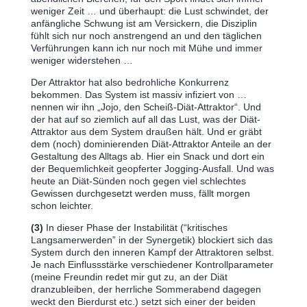
weniger Zeit … und überhaupt: die Lust schwindet, der
anfängliche Schwung ist am Versickern, die Disziplin
fühlt sich nur noch anstrengend an und den täglichen
Verführungen kann ich nur noch mit Mühe und immer
weniger widerstehen …
Der Attraktor hat also bedrohliche Konkurrenz
bekommen. Das System ist massiv infiziert von …
nennen wir ihn „Jojo, den Scheiß-Diät-Attraktor“. Und
der hat auf so ziemlich auf all das Lust, was der Diät-
Attraktor aus dem System draußen hält. Und er gräbt
dem (noch) dominierenden Diät-Attraktor Anteile an der
Gestaltung des Alltags ab. Hier ein Snack und dort ein
der Bequemlichkeit geopferter Jogging-Ausfall. Und was
heute an Diät-Sünden noch gegen viel schlechtes
Gewissen durchgesetzt werden muss, fällt morgen
schon leichter.
(3)
In dieser Phase der Instabilität (“kritisches
Langsamerwerden” in der Synergetik) blockiert sich das
System durch den inneren Kampf der Attraktoren selbst.
Je nach Einflussstärke verschiedener Kontrollparameter
(meine Freundin redet mir gut zu, an der Diät
dranzubleiben, der herrliche Sommerabend dagegen
weckt den Bierdurst etc.) setzt sich einer der beiden