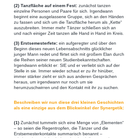
(2) Tanzfläche auf einem Fest:
zunächst tanzen
einzelne Personen und Paare für sich. Irgendwann
beginnt eine ausgelassene Gruppe, sich an den Händen
zu fassen und sich um die Tanzfläche herum als „Kette“
auszubreiten. Immer mehr Tänzer schließen sich an
und nach einiger Zeit tanzen alle Hand in Hand im Kreis.
(3) Erstsemesterfete:
ein aufgeregter und über den
Beginn dieses neuen Lebensabschnitts glücklicher
junger Mann redet und flirtet sich mit großem Elan durch
die Reihen seiner neuen Studienbekanntschaften.
Irgendwann erblickt er: SIE und er verliebt sich auf der
Stelle in sie. Immer wieder schaut er zu ihr hinüber,
immer stärker zieht er sich aus anderen Gesprächen
heraus, um irgendwann nur noch um sie
herumzuschwirren und den Kontakt mit ihr zu suchen.
Beschreiben wir nun diese drei kleinen Geschichten
als eine einzige aus dem Blickwinkel der Synergetik:
(1)
Zunächst tummeln sich eine Menge von „Elementen“
‒ so seien die Regentropfen, die Tänzer und die
Erstsemesterkontakte summarisch benannt ‒