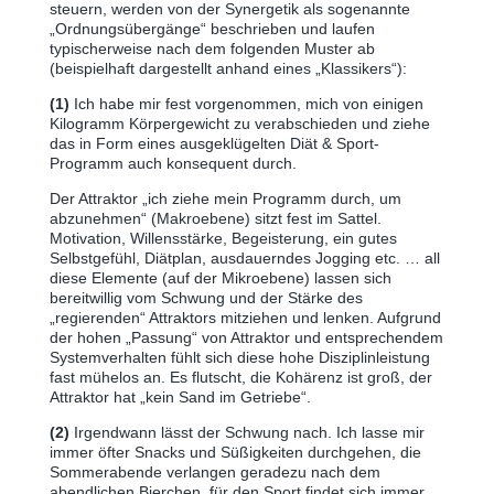
steuern, werden von der Synergetik als sogenannte
„Ordnungsübergänge“ beschrieben und laufen
typischerweise nach dem folgenden Muster ab
(beispielhaft dargestellt anhand eines „Klassikers“):
(1)
Ich habe mir fest vorgenommen, mich von einigen
Kilogramm Körpergewicht zu verabschieden und ziehe
das in Form eines ausgeklügelten Diät & Sport-
Programm auch konsequent durch.
Der Attraktor „ich ziehe mein Programm durch, um
abzunehmen“ (Makroebene) sitzt fest im Sattel.
Motivation, Willensstärke, Begeisterung, ein gutes
Selbstgefühl, Diätplan, ausdauerndes Jogging etc. … all
diese Elemente (auf der Mikroebene) lassen sich
bereitwillig vom Schwung und der Stärke des
„regierenden“ Attraktors mitziehen und lenken. Aufgrund
der hohen „Passung“ von Attraktor und entsprechendem
Systemverhalten fühlt sich diese hohe Disziplinleistung
fast mühelos an. Es flutscht, die Kohärenz ist groß, der
Attraktor hat „kein Sand im Getriebe“.
(2)
Irgendwann lässt der Schwung nach. Ich lasse mir
immer öfter Snacks und Süßigkeiten durchgehen, die
Sommerabende verlangen geradezu nach dem
abendlichen Bierchen, für den Sport findet sich immer