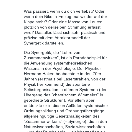
Was passiert, wenn du dich verliebst? Oder
wenn dein Nikotin-Entzug mal wieder auf der
Kippe steht? Oder eine Masse von Leuten
plötzlich von derselben Stimmung erfasst
wird? Das alles lässt sich sehr plastisch und
präzise mit dem Attraktormodell der
Synergetik darstellen.
Die Synergetik, die “Lehre vom
Zusammenwirken”, ist ein Paradebeispiel für
die Anwendung systemtheoretischen
Wissens in der Psychologie. Der Physiker
Hermann Haken beobachtete in den 70er
Jahren (erstmals bei Laserstrahlen, von der
Physik her kommend) die spontane
Selbstorganisation in offenen Systemen (den
Übergang des “chaotischem Wimmelns” in
geordnete Strukturen). Vor allem aber
entdeckte er in diesen Abläufen systemischer
Ordnungsbildung und Ordnungsübergänge
allgemeingültige Gesetzmäßigkeiten des
“Zusammenwirkens” (= Synergie), die in den
Naturwissenschaften, Sozialwissenschaften
‒ und der Psychologie! ‒ gleichermaßen zu