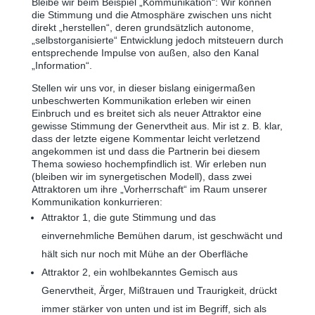
Bleibe wir beim Beispiel „Kommunikation“: Wir können
die Stimmung und die Atmosphäre zwischen uns nicht
direkt „herstellen“, deren grundsätzlich autonome,
„selbstorganisierte“ Entwicklung jedoch mitsteuern durch
entsprechende Impulse von außen, also den Kanal
„Information“.
Stellen wir uns vor, in dieser bislang einigermaßen
unbeschwerten Kommunikation erleben wir einen
Einbruch und es breitet sich als neuer Attraktor eine
gewisse Stimmung der Genervtheit aus. Mir ist z. B. klar,
dass der letzte eigene Kommentar leicht verletzend
angekommen ist und dass die Partnerin bei diesem
Thema sowieso hochempfindlich ist. Wir erleben nun
(bleiben wir im synergetischen Modell), dass zwei
Attraktoren um ihre „Vorherrschaft“ im Raum unserer
Kommunikation konkurrieren:
Attraktor 1, die gute Stimmung und das
einvernehmliche Bemühen darum, ist geschwächt und
hält sich nur noch mit Mühe an der Oberfläche
Attraktor 2, ein wohlbekanntes Gemisch aus
Genervtheit, Ärger, Mißtrauen und Traurigkeit, drückt
immer stärker von unten und ist im Begriff, sich als