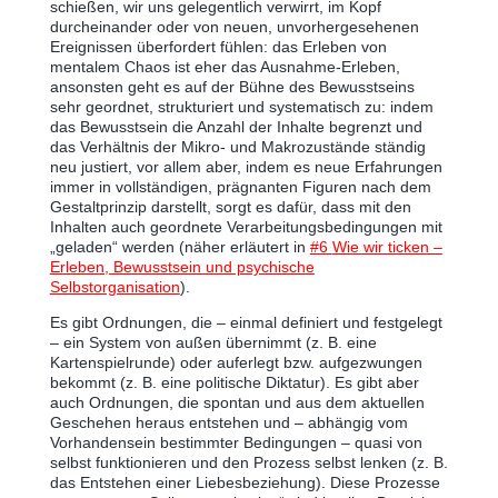
schießen, wir uns gelegentlich verwirrt, im Kopf
durcheinander oder von neuen, unvorhergesehenen
Ereignissen überfordert fühlen: das Erleben von
mentalem Chaos ist eher das Ausnahme-Erleben,
ansonsten geht es auf der Bühne des Bewusstseins
sehr geordnet, strukturiert und systematisch zu: indem
das Bewusstsein die Anzahl der Inhalte begrenzt und
das Verhältnis der Mikro- und Makrozustände ständig
neu justiert, vor allem aber, indem es neue Erfahrungen
immer in vollständigen, prägnanten Figuren nach dem
Gestaltprinzip darstellt, sorgt es dafür, dass mit den
Inhalten auch geordnete Verarbeitungsbedingungen mit
„geladen“ werden (näher erläutert in
#6
Wie wir ticken –
Erleben, Bewusstsein und psychische
Selbstorganisation
).
Es gibt Ordnungen, die ‒ einmal definiert und festgelegt
‒ ein System von außen übernimmt (z. B. eine
Kartenspielrunde) oder auferlegt bzw. aufgezwungen
bekommt (z. B. eine politische Diktatur). Es gibt aber
auch Ordnungen, die spontan und aus dem aktuellen
Geschehen heraus entstehen und ‒ abhängig vom
Vorhandensein bestimmter Bedingungen ‒ quasi von
selbst funktionieren und den Prozess selbst lenken (z. B.
das Entstehen einer Liebesbeziehung). Diese Prozesse