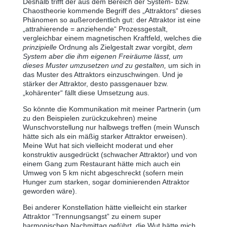
Deshalb trifft der aus dem Bereich der System- bzw.
Chaostheorie kommende Begriff des „Attraktors“ dieses
Phänomen so außerordentlich gut: der Attraktor ist eine
„attrahierende = anziehende“ Prozessgestalt,
vergleichbar einem magnetischen Kraftfeld, welches die
prinzipielle
Ordnung als Zielgestalt zwar vorgibt,
dem
System aber die ihm eigenen Freiräume lässt, um
dieses Muster umzusetzen und zu gestalten,
um sich in
das Muster des Attraktors einzuschwingen. Und je
stärker der Attraktor, desto passgenauer bzw.
„kohärenter“ fällt diese Umsetzung aus.
So könnte die Kommunikation mit meiner Partnerin (um
zu den Beispielen zurückzukehren) meine
Wunschvorstellung nur halbwegs treffen (mein Wunsch
hätte sich als ein mäßig starker Attraktor erweisen).
Meine Wut hat sich vielleicht moderat und eher
konstruktiv ausgedrückt (schwacher Attraktor) und von
einem Gang zum Restaurant hätte mich auch ein
Umweg von 5 km nicht abgeschreckt (sofern mein
Hunger zum starken, sogar dominierenden Attraktor
geworden wäre).
Bei anderer Konstellation hätte vielleicht ein starker
Attraktor “Trennungsangst” zu einem super
harmonischen Nachmittag geführt, die Wut hätte mich