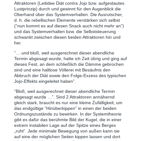
Attraktoren (Leitidee Diät contra Jojo bzw. aufgestautes
Lustprinzip) durch und gewinnt für den Augenblick die
Oberhand über das Systemverhalten. Die Ausrutscher,
d. h. die rebellischen Elemente verstärken sich selbst
(“nun kommt es auf diesen Snack auch nicht mehr an”)
und das Systemverhalten bzw. die Selbststeuerung
schwankt zwischen diesen beiden Attraktoren hin und
her.
“… und bloß, weil ausgerechnet dieser abendliche
Termin abgesagt wurde, hatte ich Zeit übrig und ging auf
dieses Fest, an dem schließlich die Dämme gebrochen
sind und eine haltlose Völlerei mit Besäufnis den
Abbruch der Diät sowie den Folge-Exzess des typischen
Jojo-Effekts eingeleitet haben”.
“Bloß, weil ausgerechnet dieser abendliche Termin
abgesagt wurde …”. Sind 2 Attraktoren annähernd
gleich stark, braucht es nur eine kleine Zufälligkeit, um
das endgültige “Hinüberkippen” in einen der beiden
Ordnungszustände zu bewirken. In der Systemtheorie
gibt es dafür das berühmte Bild der Kugel, die in einer
extrem instabilen Lage auf der Spitze eines Berges
„ruht“. Jede minimale Bewegung von außen kann sie
auf eine der möglichen Seiten kippen lassen und dort