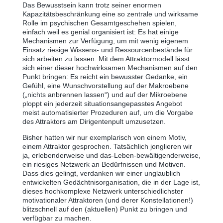
Das Bewusstsein kann trotz seiner enormen
Kapazitätsbeschränkung eine so zentrale und wirksame
Rolle im psychischen Gesamtgeschehen spielen,
einfach weil es genial organisiert ist: Es hat einige
Mechanismen zur Verfügung, um mit wenig eigenem
Einsatz riesige Wissens- und Ressourcenbestände für
sich arbeiten zu lassen. Mit dem Attraktormodell lässt
sich einer dieser hochwirksamen Mechanismen auf den
Punkt bringen: Es reicht ein bewusster Gedanke, ein
Gefühl, eine Wunschvorstellung auf der Makroebene
(„nichts anbrennen lassen“) und auf der Mikroebene
ploppt ein jederzeit situationsangepasstes Angebot
meist automatisierter Prozeduren auf, um die Vorgabe
des Attraktors am Dirigentenpult umzusetzen.
Bisher hatten wir nur exemplarisch von einem Motiv,
einem Attraktor gesprochen. Tatsächlich jonglieren wir
ja, erlebenderweise und das-Leben-bewältigenderweise,
ein riesiges Netzwerk an Bedürfnissen und Motiven.
Dass dies gelingt, verdanken wir einer unglaublich
entwickelten Gedächtnisorganisation, die in der Lage ist,
dieses hochkomplexe Netzwerk unterschiedlichster
motivationaler Attraktoren (und derer Konstellationen!)
blitzschnell auf den (aktuellen) Punkt zu bringen und
verfügbar zu machen.