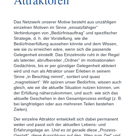
Das Netzwerk unserer Motive besteht aus unzähligen
einzelnen Motiven im Sinne „einsatzfähiger“
Verbindungen von „Bedürfnisauftrag“ und spezifischer
Strategie, d. h. der Vorstellung, wie die
Bedürfniserfüllung aussehen könnte und dem Wissen,
wie sie zu erreichen wäre, wenn sich die passende
Gelegenheit einstellt. Das Einzelmotiv ruht in der Regel
als latenter, abrufbereiter „Ordner“ im motivationalen
Gedächtnis, bis er per günstiger Gelegenheit aktiviert
wird und nun als Attraktor unser Erleben in seinem
Sinne „in Beschlag nimmt“, sortiert und quasi
„magnetisiert“: Wir spüren unser Bedürfnis, wissen auch
gleich, wie wir die aktuelle Situation nutzen können, um
der Erfüllung näherzukommen, und auch: wie sich das
aktuelle Geschehen in den Gesamtprozess einfügt (z. B.
bei langfristigen oder aus mehreren Teilen bestehen
Zielen).
Der einzelne Attraktor entwickelt sich dabei permanent
weiter und passt sich der aktuellen Lebens- und
Erfahrungslage an.
Und es ist gerade diese „Prozess-
Gestalt“, diese Ausrichtung auf den „Weg zum Ziel“ und