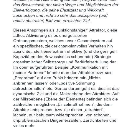
das Bewusstsein der vielen Wege und Möglichkeiten der
Zielverfolgung, die seine Elastizität und Wirkkraft
ausmachen und nicht so sehr das antizipierte (und
relativ abstrakte) Bild vom erreichten Ziel.
Dieses Anspringen als „funktionsfähiger“ Attraktor, diese
adhoc-Aktivierung eines energetisierten
Ordnungsmusters, welches unser Gesamtsystem auf
ein spezifisches, zielgerichtet-sinnvolles Verhalten hin
ausrichtet, stellt eine extrem effektive (und die geringen
Kapazitäten des Bewusstseins schonende) Strategie
organismischer Selbstsorge und Bedürfniserfüllung dar.
Im oben aufgeführten Beispiel „Kommunikation mit
meiner Partnerin“ könnte man den Attraktor bzw. sein
„Programm“ auf den Punkt bringen mit: „Nichts
anbrennen lassen“ oder „positive Stimmung
aufrechterhalten“ etc. Genau darum geht es, dies ist das
dynamische Ziel und die Makroebene des Attraktors. Auf
der Mikroebene (Ebene der Elemente) befinden sich die
zahlreichen möglichen „Einzelmaßnahmen“, die dem
Attraktor entsprechen bzw. die dieser „attrahiert“:
lächeln, nur behutsam widersprechen, von schönen,
unproblematischen Dingen erzählen, Zärtlichkeiten und
vieles mehr.