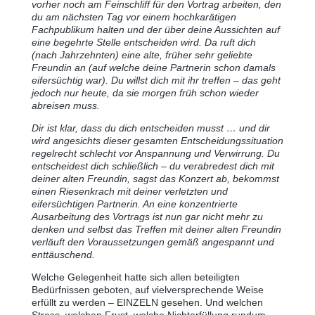
vorher noch am Feinschliff für den Vortrag arbeiten, den
du am nächsten Tag vor einem hochkarätigen
Fachpublikum halten und der über deine Aussichten auf
eine begehrte Stelle entscheiden wird. Da ruft dich
(nach Jahrzehnten) eine alte, früher sehr geliebte
Freundin an (auf welche deine Partnerin schon damals
eifersüchtig war). Du willst dich mit ihr treffen ‒ das geht
jedoch nur heute, da sie morgen früh schon wieder
abreisen muss.
Dir ist klar, dass du dich entscheiden musst … und dir
wird angesichts dieser gesamten Entscheidungssituation
regelrecht schlecht vor Anspannung und Verwirrung. Du
entscheidest dich schließlich ‒ du verabredest dich mit
deiner alten Freundin, sagst das Konzert ab, bekommst
einen Riesenkrach mit deiner verletzten und
eifersüchtigen Partnerin. An eine konzentrierte
Ausarbeitung des Vortrags ist nun gar nicht mehr zu
denken und selbst das Treffen mit deiner alten Freundin
verläuft den Voraussetzungen gemäß angespannt und
enttäuschend.
Welche Gelegenheit hatte sich allen beteiligten
Bedürfnissen geboten, auf vielversprechende Weise
erfüllt zu werden ‒ EINZELN gesehen. Und welchen
Stress, welchen Frust, welche Nichterfüllung rundum