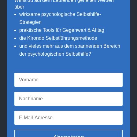
Willst du auf dem Laufenden gehalten werden
über
wirksame psychologische Selbsthilfe-
Strategien
praktische Tools für Gegenwart & Alltag
die Kirondo Selbstführungsmethode
und vieles mehr aus dem spannenden Bereich
der psychologischen Selbsthilfe?