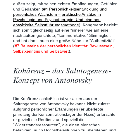
außen zeigt, mit seinen echten Empfindungen, Gefühlen
und Gedanken (
#4 Persönlichkeitsentwicklung und
persönliches Wachstum – praktische Ansätze in
Psychologie und Psychotherapie. Und eine neu
entwickelte Selbstführungsmethode
). Kongruenz bezieht
sich somit gleichzeitig auf eine “innere” wie auf eine
nach außen gerichtete, “kommunikative” Stimmigkeit
und hat damit auch eine große Nähe zur “Authentizität”
(
#7 Bausteine der persönlichen Identität: Bewusstsein,
Selbstkenntnis und Selbstwert
).
Kohärenz ‒ das Salutogenese-
Konzept von Antonovsky
Die Kohärenz schließlich ist vor allem aus der
Salutogenese von Antonovsky bekannt. Nicht zuletzt
aufgrund persönlicher Erfahrungen (er überlebte
jahrelang die Konzentrationslager der Nazis) erforschte
er gezielt die Resilienz und speziell die
“Widerstandsressourcen”, die einen Menschen
befähigen, auch Höchstbelastungen zu überstehen und